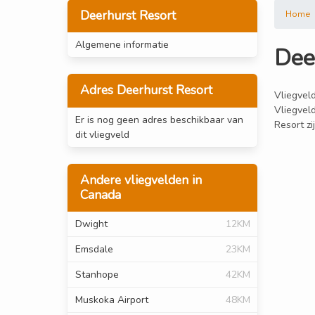
Deerhurst Resort
Home
Algemene informatie
Dee
Adres Deerhurst Resort
Vliegveld
Vliegveld
Er is nog geen adres beschikbaar van
Resort zi
dit vliegveld
Andere vliegvelden in
Canada
Dwight
12KM
Emsdale
23KM
Stanhope
42KM
Muskoka Airport
48KM