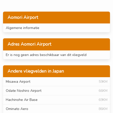
Aomori Airport
Algemene informatie
Adres Aomori Airport
Er is nog geen adres beschikbaar van dit vliegveld
Andere vliegvelden in Japan
Misawa Airport
59KM
Odate Noshiro Airport
66KM
Hachinohe Air Base
69KM
Ominato Aero
86KM