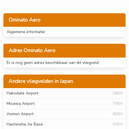
Ominato Aero
Algemene informatie
Adres Ominato Aero
Er is nog geen adres beschikbaar van dit vliegveld
Andere vliegvelden in Japan
Hakodate Airport
58KM
Misawa Airport
76KM
Aomori Airport
86KM
Hachinohe Air Base
93KM