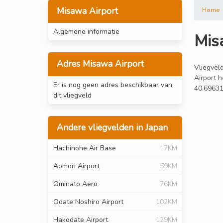
Misawa Airport
Home
Algemene informatie
Mis
Adres Misawa Airport
Vliegveld
Airport h
Er is nog geen adres beschikbaar van
40.69631
dit vliegveld
Andere vliegvelden in Japan
Hachinohe Air Base
17KM
Aomori Airport
59KM
Ominato Aero
76KM
Odate Noshiro Airport
102KM
Hakodate Airport
129KM