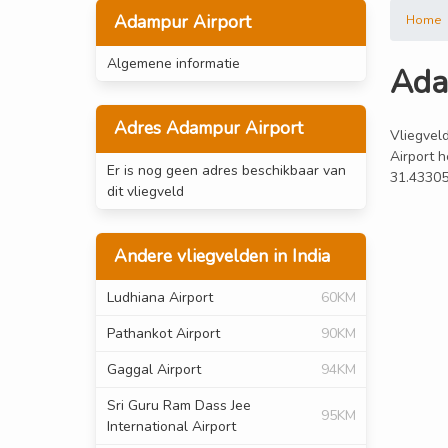
Adampur Airport
Home
Algemene informatie
Ada
Adres Adampur Airport
Vliegveld
Airport h
Er is nog geen adres beschikbaar van
31.43305
dit vliegveld
Andere vliegvelden in India
Ludhiana Airport
60KM
Pathankot Airport
90KM
Gaggal Airport
94KM
Sri Guru Ram Dass Jee
95KM
International Airport