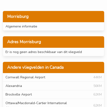
Morrisburg
Algemene informatie
Adres Morrisburg
Er is nog geen adres beschikbaar van dit vliegveld
Andere vliegvelden in Canada
Cornwall Regional Airport
44KM
Alexandria
56KM
Brockville Airport
62KM
Ottawa/Macdonald-Cartier International
62KM