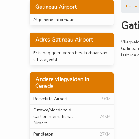
Gatineau Airport
Home
Algemene informatie
Gat
Adres Gatineau Airport
Vliegveld
Gatineau 
Er is nog geen adres beschikbaar van
latitude
dit vliegveld
Andere vliegvelden in
Canada
Rockcliffe Airport
9KM
Ottawa/Macdonald-
Cartier International
24KM
Airport
Pendleton
27KM