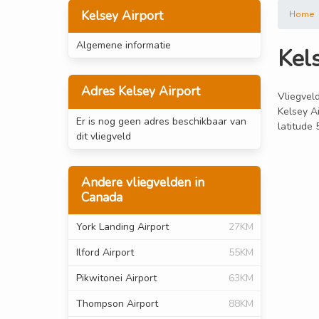
Kelsey Airport
Home
Algemene informatie
Kel
Adres Kelsey Airport
Vliegveld
Kelsey Ai
Er is nog geen adres beschikbaar van
latitude 
dit vliegveld
Andere vliegvelden in
Canada
York Landing Airport
27KM
Ilford Airport
55KM
Pikwitonei Airport
63KM
Thompson Airport
88KM