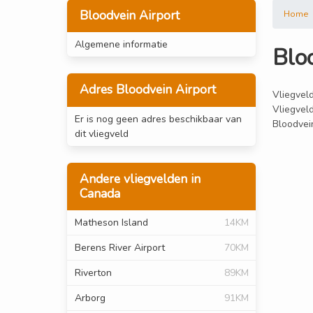
Bloodvein Airport
Home
Algemene informatie
Blo
Adres Bloodvein Airport
Vliegveld
Vliegvel
Er is nog geen adres beschikbaar van
Bloodvein
dit vliegveld
Andere vliegvelden in
Canada
Matheson Island
14KM
Berens River Airport
70KM
Riverton
89KM
Arborg
91KM