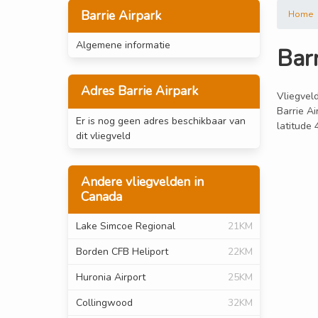
Barrie Airpark
Home
Algemene informatie
Barr
Adres Barrie Airpark
Vliegveld
Barrie Ai
Er is nog geen adres beschikbaar van
latitude
dit vliegveld
Andere vliegvelden in
Canada
Lake Simcoe Regional
21KM
Borden CFB Heliport
22KM
Huronia Airport
25KM
Collingwood
32KM