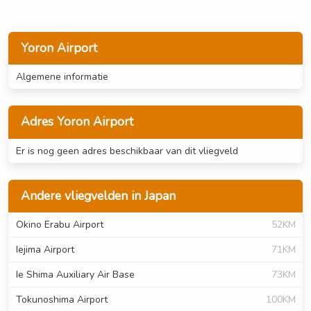
Yoron Airport
Algemene informatie
Adres Yoron Airport
Er is nog geen adres beschikbaar van dit vliegveld
Andere vliegvelden in Japan
Okino Erabu Airport
52KM
Iejima Airport
71KM
Ie Shima Auxiliary Air Base
73KM
Tokunoshima Airport
100KM