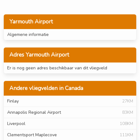
Yarmouth Airport
Algemene informatie
Adres Yarmouth Airport
Er is nog geen adres beschikbaar van dit vliegveld
Andere vliegvelden in Canada
Finlay
27KM
Annapolis Regional Airport
83KM
Liverpool
108KM
Clementsport Maplecove
111KM