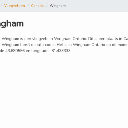
Vliegvelden
Canada
Wingham
ngham
d Wingham is een vliegveld in Wingham Ontario. Dit is een plaats in C
d Wingham heeft de iata code . Het is in Wingham Ontario op dit mom
tude 43.880556 en longitude -81.433333.