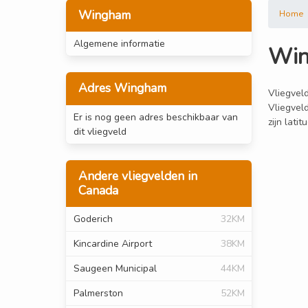
Wingham
Home
Algemene informatie
Wi
Adres Wingham
Vliegvel
Vliegvel
Er is nog geen adres beschikbaar van
zijn lati
dit vliegveld
Andere vliegvelden in
Canada
Goderich
32KM
Kincardine Airport
38KM
Saugeen Municipal
44KM
Palmerston
52KM