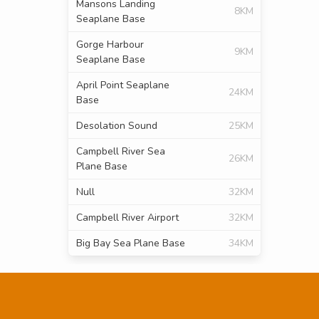
Mansons Landing
8KM
Seaplane Base
Gorge Harbour
9KM
Seaplane Base
April Point Seaplane
24KM
Base
Desolation Sound
25KM
Campbell River Sea
26KM
Plane Base
Null
32KM
Campbell River Airport
32KM
Big Bay Sea Plane Base
34KM