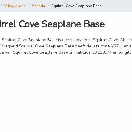
Vliegvelden
Canada
Squirrel Cove Seaplane Base
irrel Cove Seaplane Base
 Squirrel Cove Seaplane Base is een vliegveld in Squirrel Cove. Dit is
 Vliegveld Squirrel Cove Seaplane Base heeft de iata code YSZ. Het is
tie van Squirrel Cove Seaplane Base zijn latitude 50.118574 en longit