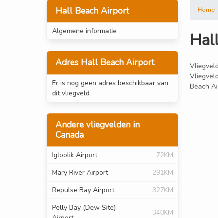
Hall Beach Airport
Home
Algemene informatie
Hal
Adres Hall Beach Airport
Vliegveld
Vliegvel
Er is nog geen adres beschikbaar van
Beach Air
dit vliegveld
Andere vliegvelden in
Canada
Igloolik Airport
72KM
Mary River Airport
291KM
Repulse Bay Airport
327KM
Pelly Bay (Dew Site)
340KM
Airport