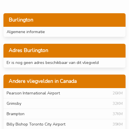
Burlington
Algemene informatie
Adres Burlington
Er is nog geen adres beschikbaar van dit vliegveld
Andere vliegvelden in Canada
Pearson International Airport
26KM
Grimsby
32KM
Brampton
37KM
Billy Bishop Toronto City Airport
39KM