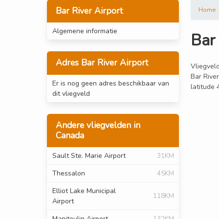
Bar River Airport
Home
Algemene informatie
Bar 
Adres Bar River Airport
Vliegveld
Bar River
Er is nog geen adres beschikbaar van
latitude
dit vliegveld
Andere vliegvelden in
Canada
Sault Ste. Marie Airport
31KM
Thessalon
45KM
Elliot Lake Municipal
118KM
Airport
Manitoulin Airport
132KM