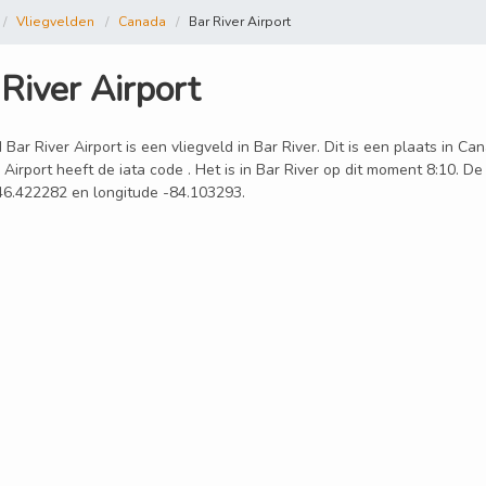
Vliegvelden
Canada
Bar River Airport
River Airport
 Bar River Airport is een vliegveld in Bar River. Dit is een plaats in C
 Airport heeft de iata code . Het is in Bar River op dit moment 8:10. De
 46.422282 en longitude -84.103293.