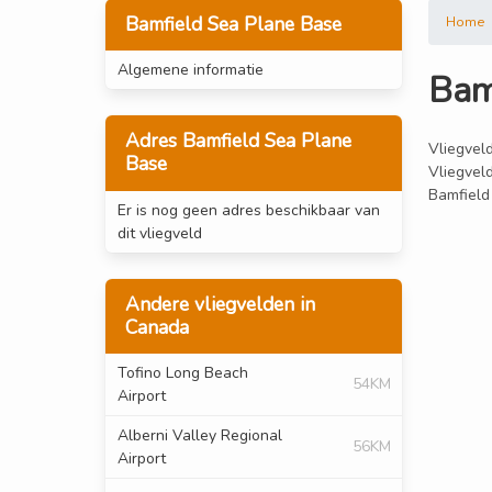
Bamfield Sea Plane Base
Home
Algemene informatie
Bam
Adres Bamfield Sea Plane
Vliegveld
Base
Vliegvel
Bamfield
Er is nog geen adres beschikbaar van
dit vliegveld
Andere vliegvelden in
Canada
Tofino Long Beach
54KM
Airport
Alberni Valley Regional
56KM
Airport