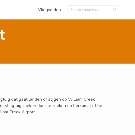
Vliegvelden
t
egtuig dat gaat landen of stijgen op William Creek
per vliegtuig zoeken door te zoeken op herkomst of het
liam Creek Airport.