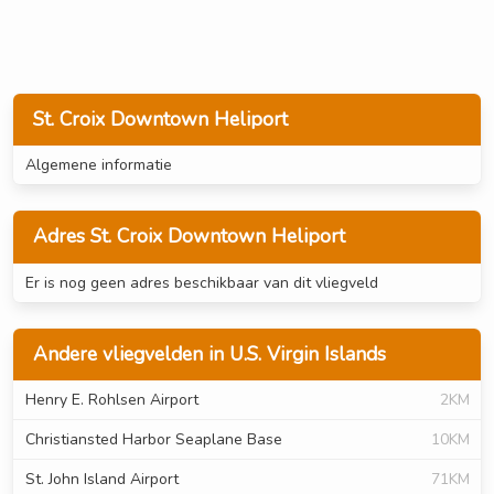
St. Croix Downtown Heliport
Algemene informatie
Adres St. Croix Downtown Heliport
Er is nog geen adres beschikbaar van dit vliegveld
Andere vliegvelden in U.S. Virgin Islands
Henry E. Rohlsen Airport
2KM
Christiansted Harbor Seaplane Base
10KM
St. John Island Airport
71KM