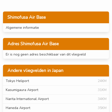
Shimofusa Air Base
Algemene informatie
Adres Shimofusa Air Base
Er is nog geen adres beschikbaar van dit vliegveld
Andere vliegvelden in Japan
Tokyo Heliport
24KM
Kasumigaura Airport
31KM
Narita International Airport
34KM
Haneda Airport
35KM