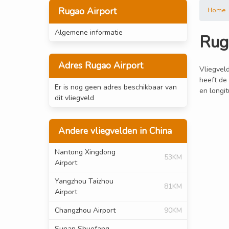
Rugao Airport
Home
Algemene informatie
Rug
Adres Rugao Airport
Vliegveld
heeft de
Er is nog geen adres beschikbaar van
en longi
dit vliegveld
Andere vliegvelden in China
Nantong Xingdong
53KM
Airport
Yangzhou Taizhou
81KM
Airport
Changzhou Airport
90KM
Sunan Shuofang