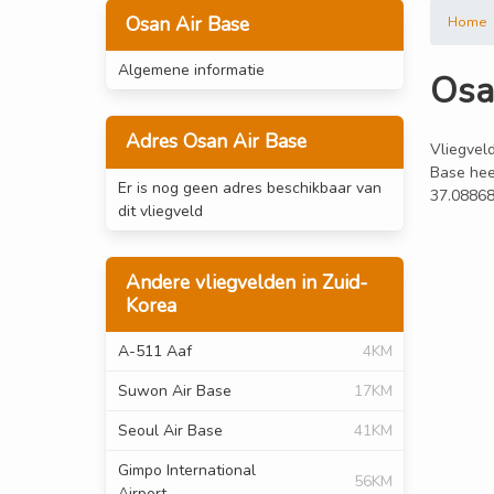
Osan Air Base
Home
Algemene informatie
Osa
Adres Osan Air Base
Vliegveld
Base hee
Er is nog geen adres beschikbaar van
37.08868
dit vliegveld
Andere vliegvelden in Zuid-
Korea
A-511 Aaf
4KM
Suwon Air Base
17KM
Seoul Air Base
41KM
Gimpo International
56KM
Airport