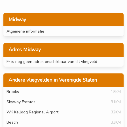
Midway
Algemene informatie
Adres Midway
Er is nog geen adres beschikbaar van dit vliegveld
Andere vliegvelden in Verenigde Staten
Brooks
15KM
Skyway Estates
31KM
WK Kellogg Regional Airport
32KM
Beach
33KM