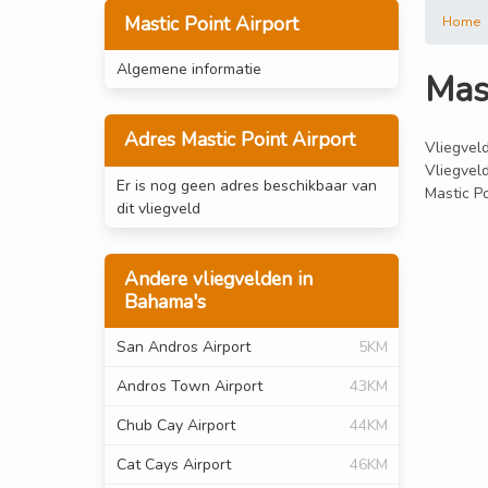
Mastic Point Airport
Home
Algemene informatie
Mast
Adres Mastic Point Airport
Vliegveld
Vliegveld
Er is nog geen adres beschikbaar van
Mastic Po
dit vliegveld
Andere vliegvelden in
Bahama's
San Andros Airport
5KM
Andros Town Airport
43KM
Chub Cay Airport
44KM
Cat Cays Airport
46KM