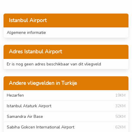
Istanbul Airport
Algemene informatie
Adres Istanbul Airport
Er is nog geen adres beschikbaar van dit vliegveld
Andere vliegvelden in Turkije
Hezarfen
19KM
Istanbul Ataturk Airport
32KM
Samandra Air Base
50KM
Sabiha Gokcen International Airport
62KM