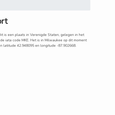
ort
Dit is een plaats in Verenigde Staten, gelegen in het
t de iata code MKE. Het is in Milwaukee op dit moment
ijn latitude 42.948095 en longitude -87.902668.