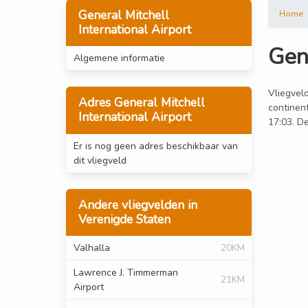
General Mitchell
Home
International Airport
Gene
Algemene informatie
Vliegveld
Adres General Mitchell
continent
International Airport
17:03. De
Er is nog geen adres beschikbaar van
dit vliegveld
Andere vliegvelden in
Verenigde Staten
Valhalla
20KM
Lawrence J. Timmerman
21KM
Airport