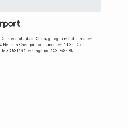
rport
Dit is een plaats in China, gelegen in het continent
U. Het is in Chengdu op dit moment 14:34. De
itude 30.581134 en longitude 103.956799.