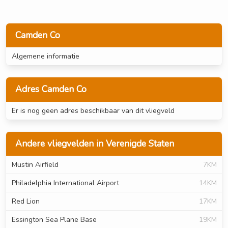
Camden Co
Algemene informatie
Adres Camden Co
Er is nog geen adres beschikbaar van dit vliegveld
Andere vliegvelden in Verenigde Staten
Mustin Airfield
7KM
Philadelphia International Airport
14KM
Red Lion
17KM
Essington Sea Plane Base
19KM