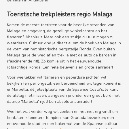
genieten in Andalusië!
Toeristische trekpleisters regio Malaga
Komen de meeste toeristen voor de heerlijke stranden van
Malaga en omgeving, de gezellige winkelcentra en het
flaneren? Absoluut. Maar ook een stukje cultuur mogen zij
waarderen. Cultuur vind je direct al om de hoek van Malaga in
de vorm van het historische bergstadje Ronda. Even buiten
Malaga ga je de weg af en trek je met de auto de bergen in
(fascinerende rit!). Zo kom je uit in het eeuwenoude,
rotsachtige Ronda. Een hele belevenis en grote aanrader!
Voor wie lekker wil flaneren en peperdure jachten wil
bekijken (en per ongeluk een beroemdheid wil tegenkomen) is
er Marbella, dé jetsetplaats van de Spaanse Costa's. Je kunt
de afslag niet missen, aangezien je onder een groot bord met
daarop 'Marbella' rijdt! Een absolute aanrader!
Wie het wat verder weg wil zoeken en het niet erg vindt om
tientallen kilometers te rijden, kan Granada bezoeken; een
eeuwenoude stad en een bakermat van de Spaanse cultuur.