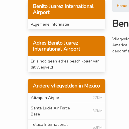
Benito Juarez International
Home
Airport
Beni
Algemene informatie
Vliegveld
Adres Benito Juarez
America. 
International Airport
geografis
Er is nog geen adres beschikbaar van
dit vliegveld
Andere vliegvelden in Mexico
Atizapan Airport
27KM
Santa Lucia Air Force
36KM
Base
Toluca International
53KM